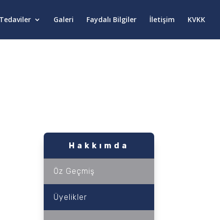
Tedaviler
Galeri
Faydalı Bilgiler
İletişim
KVKK
Hakkımda
Öz Geçmiş
Üyelikler