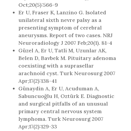
Oct;20(5):566-9
Er U, Fraser K, Lanzino G. Isolated
unilateral sixth nevre palsy as a
presenting symptom of cerebral
aneurysms. Report of two cases. NRJ
Neuroradiology J 2007 Feb;20(1). 81-4
Güzel A, Er U, Tatli M, Uzunlar AK,
Belen D, Bavbek M. Pituitary adenoma
coexisting with a suprasellar
arachnoid cyst. Turk Neurosurg 2007
Apr;17(2):138-41
Günaydin A, Er U, Acuduman A,
Sabuncuoğlu H, Oztürk E. Diagnostic
and surgical pitfalls of an unusual
primary central nervous system
lymphoma. Turk Neurosurg 2007
Apr;17(2):129-33