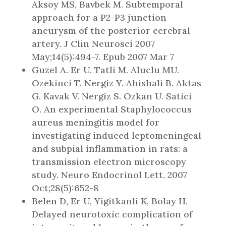
Aksoy MS, Bavbek M. Subtemporal
approach for a P2-P3 junction
aneurysm of the posterior cerebral
artery. J Clin Neurosci 2007
May;14(5):494-7. Epub 2007 Mar 7
Guzel A. Er U. Tatli M. Aluclu MU.
Ozekinci T. Nergiz Y. Ahishali B. Aktas
G. Kavak V. Nergiz S. Ozkan U. Satici
O. An experimental Staphylococcus
aureus meningitis model for
investigating induced leptomeningeal
and subpial inflammation in rats: a
transmission electron microscopy
study. Neuro Endocrinol Lett. 2007
Oct;28(5):652-8
Belen D, Er U, Yigitkanli K, Bolay H.
Delayed neurotoxic complication of