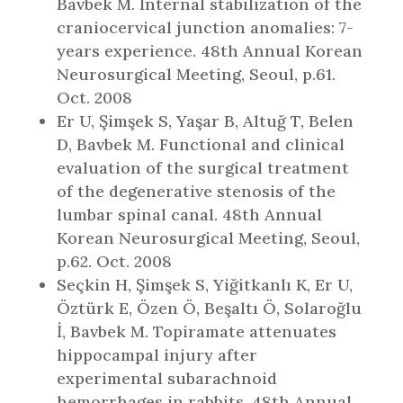
Bavbek M. Internal stabilization of the
craniocervical junction anomalies: 7-
years experience. 48th Annual Korean
Neurosurgical Meeting, Seoul, p.61.
Oct. 2008
Er U, Şimşek S, Yaşar B, Altuğ T, Belen
D, Bavbek M. Functional and clinical
evaluation of the surgical treatment
of the degenerative stenosis of the
lumbar spinal canal. 48th Annual
Korean Neurosurgical Meeting, Seoul,
p.62. Oct. 2008
Seçkin H, Şimşek S, Yiğitkanlı K, Er U,
Öztürk E, Özen Ö, Beşaltı Ö, Solaroğlu
İ, Bavbek M. Topiramate attenuates
hippocampal injury after
experimental subarachnoid
hemorrhages in rabbits. 48th Annual