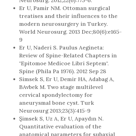
Neurosurg. 2012;22(6):775-6.
Er U, Pamir NM. Ottoman surgical
treatises and their influences to the
modern neurosurgery in Turkey.
World Neurosurg. 2013 Dec;80(6):e165-
9
Er U, Naderi S. Paulus Aegineta:
Review of Spine-Related Chapters in
"Epitomoe Medicoe Libri Septem".
Spine (Phila Pa 1976). 2012 Sep 28
Simsek S, Er U, Demir HA, Adabag A,
BAvbek M. Two stage multilevel
cervical spondylectomy for
aneurysmal bone cyst. Turk
Neurosurg 2013;23(3):415-9
Şimsek S, Uz A, Er U, Apaydın N.
Quantitative evaluation of the
anatomical parameters for subaxial