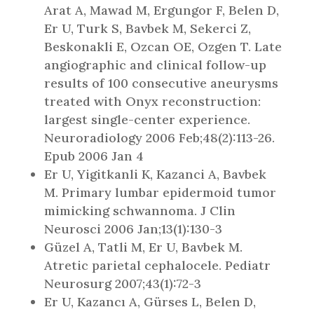
Arat A, Mawad M, Ergungor F, Belen D,
Er U, Turk S, Bavbek M, Sekerci Z,
Beskonakli E, Ozcan OE, Ozgen T. Late
angiographic and clinical follow-up
results of 100 consecutive aneurysms
treated with Onyx reconstruction:
largest single-center experience.
Neuroradiology 2006 Feb;48(2):113-26.
Epub 2006 Jan 4
Er U, Yigitkanli K, Kazanci A, Bavbek
M. Primary lumbar epidermoid tumor
mimicking schwannoma. J Clin
Neurosci 2006 Jan;13(1):130-3
Güzel A, Tatli M, Er U, Bavbek M.
Atretic parietal cephalocele. Pediatr
Neurosurg 2007;43(1):72-3
Er U, Kazancı A, Gürses L, Belen D,