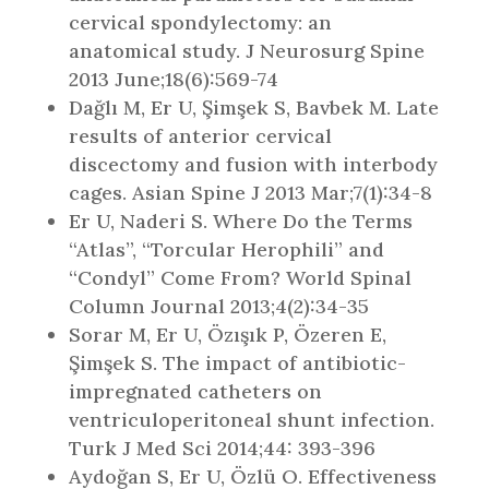
cervical spondylectomy: an
anatomical study. J Neurosurg Spine
2013 June;18(6):569-74
Dağlı M, Er U, Şimşek S, Bavbek M. Late
results of anterior cervical
discectomy and fusion with interbody
cages. Asian Spine J 2013 Mar;7(1):34-8
Er U, Naderi S. Where Do the Terms
“Atlas”, “Torcular Herophili” and
“Condyl” Come From? World Spinal
Column Journal 2013;4(2):34-35
Sorar M, Er U, Özışık P, Özeren E,
Şimşek S. The impact of antibiotic-
impregnated catheters on
ventriculoperitoneal shunt infection.
Turk J Med Sci 2014;44: 393-396
Aydoğan S, Er U, Özlü O. Effectiveness