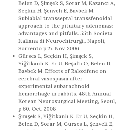
Belen D, Şimşek S, Sorar M, Kazancı A,
Seçkin H, Şenveli E, Bavbek M.
Sublabial transseptal transsfenoidal
approach to the pituitary adenomas:
advantages and pitfalls. 55th Societa
Italiana di Neurochirurgi,. Napoli,
Sorrento p.27. Nov. 2006
Gürses L, Seçkin H, Şimşek S,
Yiğitkanlı K, Er U, Beşaltı Ö, Belen D,
Bavbek M. Effects of Raloxifene on
cerebral vasospasm after
experimental subarachnoid
hemorrhage in rabbits. 48th Annual
Korean Neurosurgical Meeting, Seoul,
p.60. Oct. 2008
Şimşek S, Yiğitkanlı K, Er U, Seçkin H,
Belen D, Sorar M, Gürses L, Şenveli E,