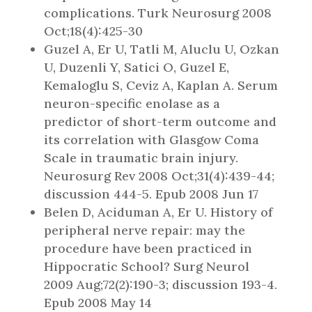
complications. Turk Neurosurg 2008
Oct;18(4):425-30
Guzel A, Er U, Tatli M, Aluclu U, Ozkan
U, Duzenli Y, Satici O, Guzel E,
Kemaloglu S, Ceviz A, Kaplan A. Serum
neuron-specific enolase as a
predictor of short-term outcome and
its correlation with Glasgow Coma
Scale in traumatic brain injury.
Neurosurg Rev 2008 Oct;31(4):439-44;
discussion 444-5. Epub 2008 Jun 17
Belen D, Aciduman A, Er U. History of
peripheral nerve repair: may the
procedure have been practiced in
Hippocratic School? Surg Neurol
2009 Aug;72(2):190-3; discussion 193-4.
Epub 2008 May 14