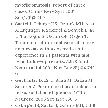
myofibromatosis: report of three
cases. Childs Nerv Syst 2001
Sep;17(9):524-7
Saatci I, Cekirge HS, Ozturk MH, Arat
A, Ergungor F, Sekerci Z, Senveli E, Er
U, Turkoglu S, Ozcan OE, Ozgen T.
Treatment of internal carotid artery
aneurysms with a covered stent:
experience in 24 patients with mid-
term follow-up results. AJNR Am J
Neuroradiol 2004 Nov-Dec;25(10):1742-
9
Gurkanlar D, Er U, Sanli M, Ozkan M,
Sekerci Z. Peritumoral brain edema in
intracranial meningiomas. J Clin
Neurosci 2005 Sep;12(7):750-3
Cekirge HS, Saatci I, Ozturk MH, Cil B,