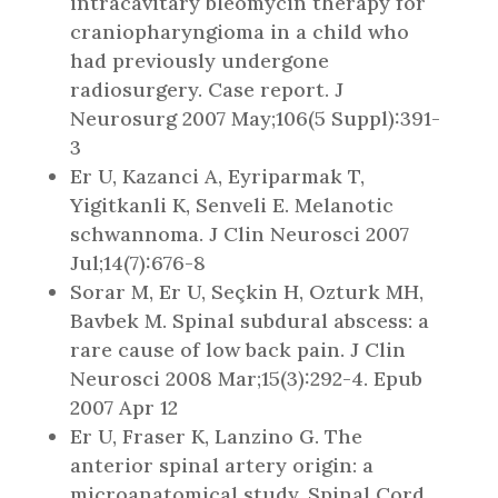
intracavitary bleomycin therapy for
craniopharyngioma in a child who
had previously undergone
radiosurgery. Case report. J
Neurosurg 2007 May;106(5 Suppl):391-
3
Er U, Kazanci A, Eyriparmak T,
Yigitkanli K, Senveli E. Melanotic
schwannoma. J Clin Neurosci 2007
Jul;14(7):676-8
Sorar M, Er U, Seçkin H, Ozturk MH,
Bavbek M. Spinal subdural abscess: a
rare cause of low back pain. J Clin
Neurosci 2008 Mar;15(3):292-4. Epub
2007 Apr 12
Er U, Fraser K, Lanzino G. The
anterior spinal artery origin: a
microanatomical study. Spinal Cord