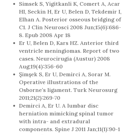
Simsek S, Yigitkanli K, Comert A, Acar
HI, Seckin H, Er U, Belen D, Tekdemir I,
Elhan A. Posterior osseous bridging of
C1. J Clin Neurosci 2008 Jun;15(6):686-
8. Epub 2008 Apr 18
Er U, Belen D, Kars HZ. Anterior third
ventricle meningiomas. Report of two
cases. Neurocirugia (Austur) 2008
Aug;19(4):356-60
Şimşek S, Er U, Demirci A, Sorar M.
Operative illustrations of the
Osborne’s ligament. Turk Neurosurg
2011;21(2):269-70
Demirci A, Er U. A lumbar disc
herniation mimicking spinal tumor
with intra- and extradural
components. Spine J 2011 Jan;11(1):90-1