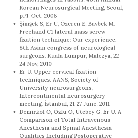
Korean Neurosurgical Meeting, Seoul,
p.71. Oct. 2008
Şimşek S, Er U, Özeren E, Bavbek M.
Freehand C1 lateral mass screw
fixation technique: Our experience.
8th Asian congress of neurological
surgeons. Kuala Lumpur, Malezya, 22-
24 Nov, 2010
Er U. Upper cervical fixation
techniques. AANS, Society of
University neurosurgeons,
Intercontinental neurosurgery
meeting. İstanbul, 21-27 June, 2011
Demirkol O, Özlü O, Utebey G, Er U. A
Comparison of Total Intravenous
Anesthesia and Spinal Anesthesia
Qualities Including Postoperative