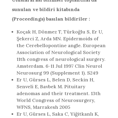
sunulan ve bildiri kitabında
(Proceedings) basılan bildiriler :
Koçak H, Dönmez T, Türkoğlu S, Er U,
Şekerci Z, Arda MN. Epidermoids of
the Cerebellopontine angle. European
Association of Neurological Society
11th congress of neurological surgery.
Amsterdam. 6-11 Jul 1997 Clin Neurol
Neurosurg 99 (Supplement 1). S249
Er U, Gürses L, Belen D, Seckin H,
Senveli E, Bavbek M. Pituitary
adenomas and their treatment. 13th
World Congress of Neurosurgery,
WFNS, Marrakesh 2005
Er U, Gürses L, Saka C, Yiğitkanlı K,