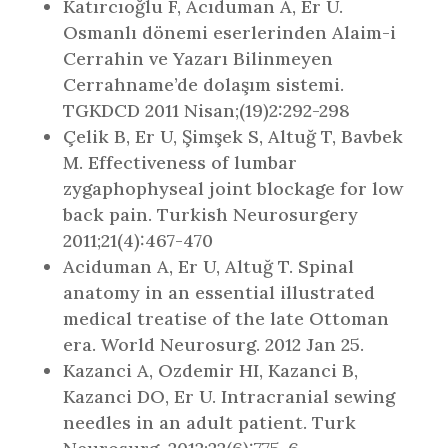
Katırcıoğlu F, Acıduman A, Er U.
Osmanlı dönemi eserlerinden Alaim-i
Cerrahin ve Yazarı Bilinmeyen
Cerrahname’de dolaşım sistemi.
TGKDCD 2011 Nisan;(19)2:292-298
Çelik B, Er U, Şimşek S, Altuğ T, Bavbek
M. Effectiveness of lumbar
zygaphophyseal joint blockage for low
back pain. Turkish Neurosurgery
2011;21(4):467-470
Aciduman A, Er U, Altuğ T. Spinal
anatomy in an essential illustrated
medical treatise of the late Ottoman
era. World Neurosurg. 2012 Jan 25.
Kazanci A, Ozdemir HI, Kazanci B,
Kazanci DO, Er U. Intracranial sewing
needles in an adult patient. Turk