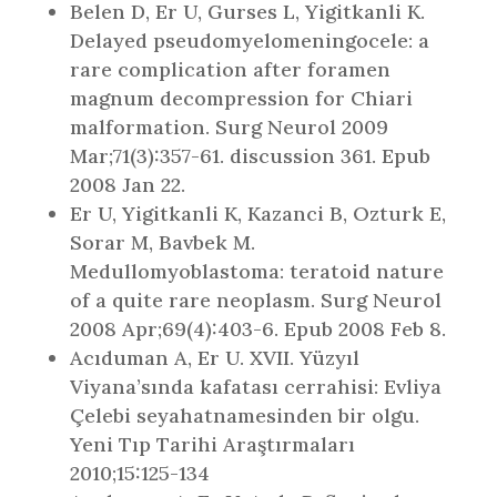
Belen D, Er U, Gurses L, Yigitkanli K.
Delayed pseudomyelomeningocele: a
rare complication after foramen
magnum decompression for Chiari
malformation. Surg Neurol 2009
Mar;71(3):357-61. discussion 361. Epub
2008 Jan 22.
Er U, Yigitkanli K, Kazanci B, Ozturk E,
Sorar M, Bavbek M.
Medullomyoblastoma: teratoid nature
of a quite rare neoplasm. Surg Neurol
2008 Apr;69(4):403-6. Epub 2008 Feb 8.
Acıduman A, Er U. XVII. Yüzyıl
Viyana’sında kafatası cerrahisi: Evliya
Çelebi seyahatnamesinden bir olgu.
Yeni Tıp Tarihi Araştırmaları
2010;15:125-134