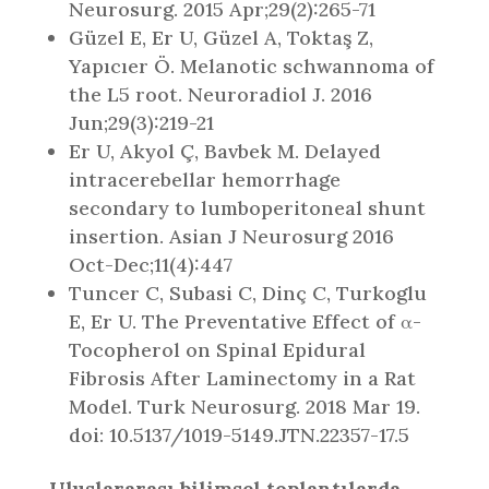
Neurosurg. 2015 Apr;29(2):265-71
Güzel E, Er U, Güzel A, Toktaş Z,
Yapıcıer Ö. Melanotic schwannoma of
the L5 root. Neuroradiol J. 2016
Jun;29(3):219-21
Er U, Akyol Ç, Bavbek M. Delayed
intracerebellar hemorrhage
secondary to lumboperitoneal shunt
insertion. Asian J Neurosurg 2016
Oct-Dec;11(4):447
Tuncer C, Subasi C, Dinç C, Turkoglu
E, Er U. The Preventative Effect of α-
Tocopherol on Spinal Epidural
Fibrosis After Laminectomy in a Rat
Model. Turk Neurosurg. 2018 Mar 19.
doi: 10.5137/1019-5149.JTN.22357-17.5
Uluslararası bilimsel toplantılarda