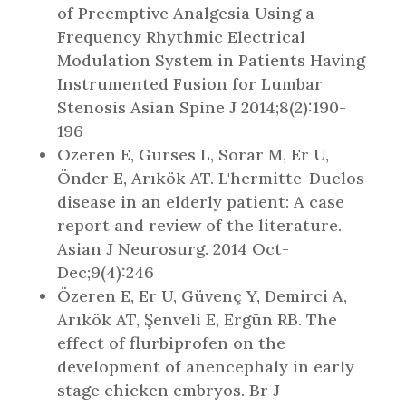
of Preemptive Analgesia Using a
Frequency Rhythmic Electrical
Modulation System in Patients Having
Instrumented Fusion for Lumbar
Stenosis Asian Spine J 2014;8(2):190-
196
Ozeren E, Gurses L, Sorar M, Er U,
Önder E, Arıkök AT. L'hermitte-Duclos
disease in an elderly patient: A case
report and review of the literature.
Asian J Neurosurg. 2014 Oct-
Dec;9(4):246
Özeren E, Er U, Güvenç Y, Demirci A,
Arıkök AT, Şenveli E, Ergün RB. The
effect of flurbiprofen on the
development of anencephaly in early
stage chicken embryos. Br J