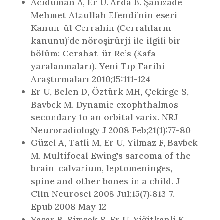
Acıduman A, Er U. Arda B. Şanizade
Mehmet Ataullah Efendi’nin eseri
Kanun-ül Cerrahin (Cerrahların
kanunu)’de nöroşirürji ile ilgili bir
bölüm: Cerahat-ür Re’s (Kafa
yaralanmaları). Yeni Tıp Tarihi
Araştırmaları 2010;15:111-124
Er U, Belen D, Öztürk MH, Çekirge S,
Bavbek M. Dynamic exophthalmos
secondary to an orbital varix. NRJ
Neuroradiology J 2008 Feb;21(1):77-80
Güzel A, Tatli M, Er U, Yilmaz F, Bavbek
M. Multifocal Ewing's sarcoma of the
brain, calvarium, leptomeninges,
spine and other bones in a child. J
Clin Neurosci 2008 Jul;15(7):813-7.
Epub 2008 May 12
Yaşar B, Simşek S, Er U, Yiğitkanli K,