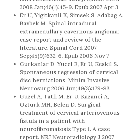
2008 Jan;46(1):45-9. Epub 2007 Apr 3
Er U, Yigitkanli K, Simsek S, Adabag A,
Bavbek M. Spinal intradural
extramedullary cavernous angioma:
case report and review of the
literature. Spinal Cord 2007
Sep;45(9):632-6. Epub 2006 Nov 7
Gurkanlar D, Yucel E, Er U, Keskil S.
Spontaneous regression of cervical
disc herniations. Minim Invasive
Neurosurg 2006 Jun;49(3):179-83
Guzel A, Tatli M, Er U, Kazanci A,
Ozturk MH, Belen D. Surgical
treatment of cervical arteriovenous
fistula in a patient with
neurofibromatosis Type 1. A case
report. NRJ Neuroradiology J 2007