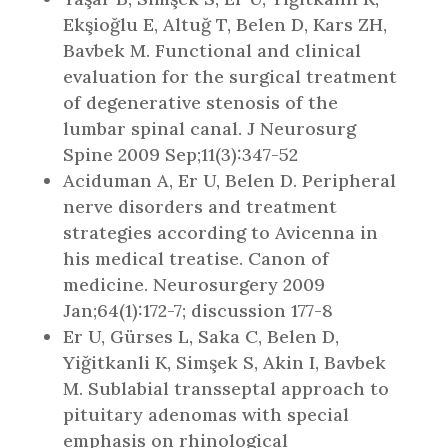
Ekşioğlu E, Altuğ T, Belen D, Kars ZH,
Bavbek M. Functional and clinical
evaluation for the surgical treatment
of degenerative stenosis of the
lumbar spinal canal. J Neurosurg
Spine 2009 Sep;11(3):347-52
Aciduman A, Er U, Belen D. Peripheral
nerve disorders and treatment
strategies according to Avicenna in
his medical treatise. Canon of
medicine. Neurosurgery 2009
Jan;64(1):172-7; discussion 177-8
Er U, Gürses L, Saka C, Belen D,
Yiğitkanli K, Simşek S, Akin I, Bavbek
M. Sublabial transseptal approach to
pituitary adenomas with special
emphasis on rhinological