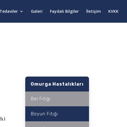
Tedaviler
Galeri
Faydalı Bilgiler
İletişim
KVKK
Omurga Hastalıkları
Bel Fıtığı
Boyun Fıtığı
ahi