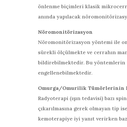
önlenme biçimleri klasik mikrocer
anında yapılacak nöromonitörizasy
Nöromonitörizasyon
Nöromonitörizasyon yöntemi ile omu
sürekli ölçülmekte ve cerrahın man
bildirebilmektedir. Bu yöntemlerin
engellenebilmektedir.
Omurga/Omurilik Tümörlerinin E
Radyoterapi (ışın tedavisi) bazı sp
çıkarılmasına gerek olmayan tip ise 
kemoterapiye iyi yanıt verirken bazı