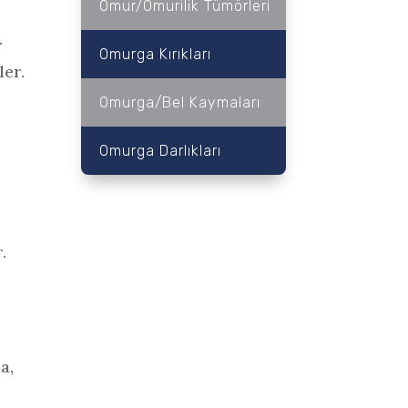
Omur/Omurilik Tümörleri
.
Omurga Kırıkları
ler.
Omurga/Bel Kaymaları
Omurga Darlıkları
.
a,