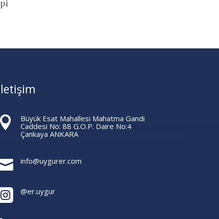
pi
İletişim
Büyük Esat Mahallesi Mahatma Gandi

Caddesi No: 88 G.O.P. Daire No:4
Çankaya ANKARA
info@uygurer.com

@er.uygur
