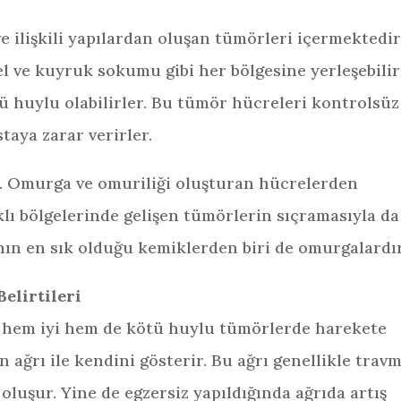
 ilişkili yapılardan oluşan tümörleri içermektedir
l ve kuyruk sokumu gibi her bölgesine yerleşebilir
ü huylu olabilirler. Bu tümör hücreleri kontrolsüz
aya zarar verirler.
r. Omurga ve omuriliği oluşturan hücrelerden
lı bölgelerinde gelişen tümörlerin sıçramasıyla da
nın en sık olduğu kemiklerden biri de omurgalardır
elirtileri
n hem iyi hem de kötü huylu tümörlerde harekete
n ağrı ile kendini gösterir. Bu ağrı genellikle travm
oluşur. Yine de egzersiz yapıldığında ağrıda artış